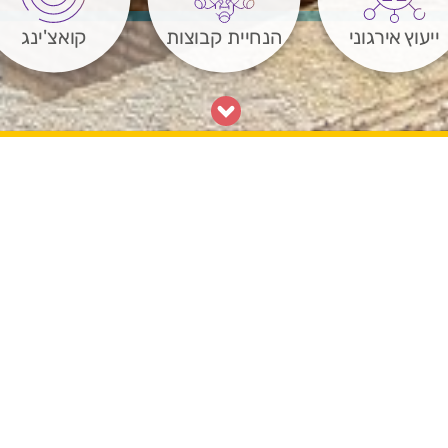
ייעוץ אירגוני
הנחיית קבוצות
קואצ'ינג
ים במייל
הירשמו לקבל